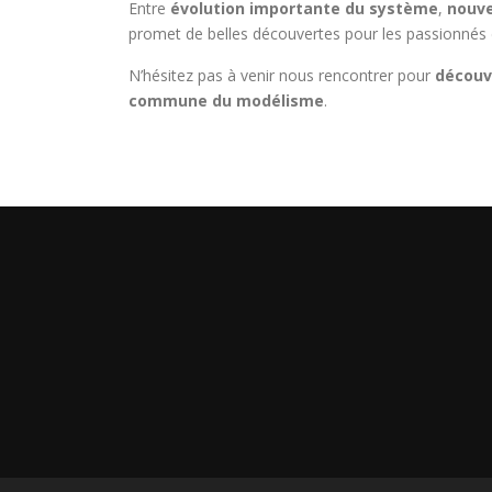
Entre
évolution importante du système
,
nouve
promet de belles découvertes pour les passionnés
N’hésitez pas à venir nous rencontrer pour
découv
commune du modélisme
.