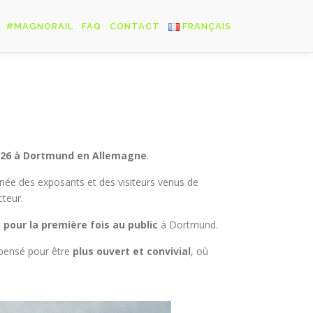
#MAGNORAIL
FAQ
CONTACT
FRANÇAIS
Français
English
Deutsch
2026 à Dortmund en Allemagne
.
née des exposants et des visiteurs venus de
teur.
 pour la première fois au public
à Dortmund.
epensé pour être
plus ouvert et convivial
, où