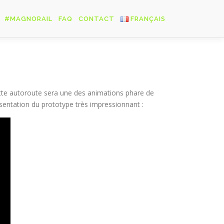
#MAGNORAIL
FAQ
CONTACT
FRANÇAIS
Français
English
Deutsch
tte autoroute sera une des animations phare de
ésentation du prototype très impressionnant :