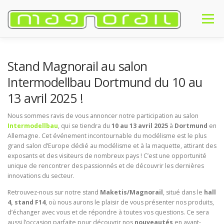
Aller
au
Menu
contenu
ACCUEIL
PRÉSENTATION
PRODUITS
ACHETER
NEWS
Stand Magnorail au salon
Intermodellbau Dortmund du 10 au
13 avril 2025 !
#MAGNORAIL
FAQ
CONTACT
FRANÇAIS
Nous sommes ravis de vous annoncer notre participation au salon
Français
Intermodellbau
, qui se tiendra du
10 au 13 avril 2025
à
Dortmund
en
Allemagne. Cet événement incontournable du modélisme est le plus
English
grand salon d’Europe dédié au modélisme et à la maquette, attirant des
exposants et des visiteurs de nombreux pays ! C’est une opportunité
unique de rencontrer des passionnés et de découvrir les dernières
Deutsch
innovations du secteur.
Retrouvez-nous sur notre stand
Maketis/Magnorail
, situé dans le
hall
4, stand F14
, où nous aurons le plaisir de vous présenter nos produits,
d’échanger avec vous et de répondre à toutes vos questions. Ce sera
aussi l’occasion parfaite pour découvrir nos
nouveautés
en avant-