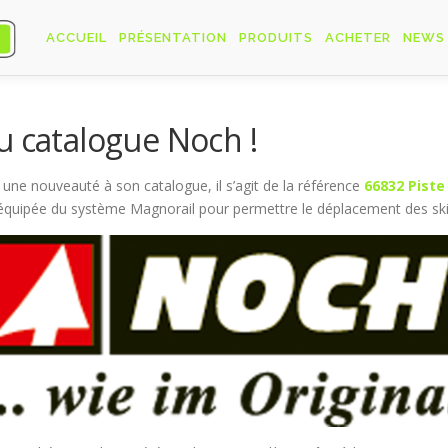
ACCUEIL
PRÉSENTATION
PRODUITS
ACHETER
NEWS
u catalogue Noch !
ne nouveauté à son catalogue, il s’agit de la référence
66832 Piste
n équipée du système Magnorail pour permettre le déplacement des ski