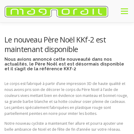
Aller
au
Menu
contenu
ACCUEIL
PRÉSENTATION
PRODUITS
ACHETER
NEWS
Le nouveau Père Noël KKf-2 est
maintenant disponible
#MAGNORAIL
FAQ
CONTACT
FRANÇAIS
Nous avions annoncé cette nouveauté dans nos
actualités, le Père Noël est est désormais disponible
et il s’agit de la référence
KKf-2
Français
Le corps est fabriqué à partir d’une impression 3D de haute qualité et
English
nous avons pris soin de décorer le corps du Père Noël à l’aide de
couleurs vives mettant bien en évidence son manteau et bonnet rouge,
Deutsch
sa grande barbe blanche et sa hotte couleur osier pleine de cadeaux.
Les jambes spécialement fabriquées en plastique rouge sont
partiellement peintes en noire pour imiter les bottes.
Notre nouveau cycliste a maintenant fier allure et pourra ajouter une
belle ambiance de Noël et de fête de fin d’année sur votre réseau.