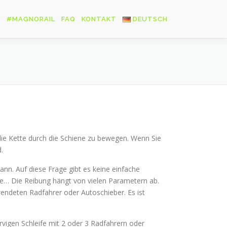
S
#MAGNORAIL
FAQ
KONTAKT
DEUTSCH
Français
English
Deutsch
die Kette durch die Schiene zu bewegen. Wenn Sie
.
ann. Auf diese Frage gibt es keine einfache
nge… Die Reibung hängt von vielen Parametern ab.
wendeten Radfahrer oder Autoschieber. Es ist
urvigen Schleife mit 2 oder 3 Radfahrern oder