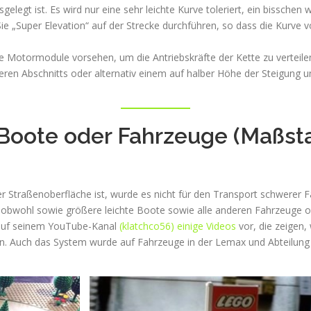
elegt ist. Es wird nur eine sehr leichte Kurve toleriert, ein bisschen 
ie „Super Elevation“ auf der Strecke durchführen, so dass die Kurve v
Motormodule vorsehen, um die Antriebskräfte der Kette zu verteilen
eren Abschnitts oder alternativ einem auf halber Höhe der Steigung 
 Boote oder Fahrzeuge (Maßsta
Straßenoberfläche ist, wurde es nicht für den Transport schwerer F
 obwohl sowie größere leichte Boote sowie alle anderen Fahrzeuge od
t auf seinem YouTube-Kanal
(klatchco56) einige Videos
vor, die zeigen
n. Auch das System wurde auf Fahrzeuge in der Lemax und Abteilung 