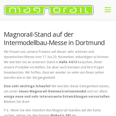
Zum
Inhalt
Menü
springen
HOME
EINFÜHRUNG
PRODUKTE
KAUFEN
NEWS
Magnorail-Stand auf der
Intermodellbau-Messe in Dortmund
#MAGNORAIL
FAQ
KONTAKT
DEUTSCH
Wir freuen uns, unsere Präsenz auf dieser sehr schönen und
dynamischen Messe vom 17. bis 20. November ankündigen zu können.
Wir werden Sie an unserem Stand in
Halle 4 G12
besuchen, Ihnen
Français
unsere Produkte vorstellen, Sie aber auch beraten und Ihre Fragen
beantworten. Wir hoffen, dass wir wieder so viele von Ihnen sehen
English
werden wie in der Vergangenheit!
Eine sehr wichtige Schaufel
! Wir werden diese Gelegenheit nutzen,
Deutsch
um unser
neues Magnorail-Demonstrationsmodul
und vor allem
einige neue und sehr interessante Entwicklungen vorzustellen
.
Bleiben Sie dran!
P.S.: Wenn Sie den Standort des Magnorail-Standes auf der Karte
suchen, geben Sie den Namen
Maketis SAS
ein.